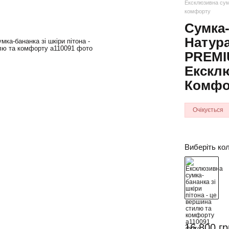
Ексклюзивна сумк
комфорту
Сумка-
Натура
PREMI
Екскл
Комфо
Очікується
Виберіть кол
16 800 гр