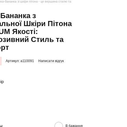
а-бананка зі шкіри пітона - це вершина стилю та
Бананка з
льної Шкіри Пітона
UM Якості:
юзивний Стиль та
рт
Артикул: a110091
Написати відгук
ір
н
В бажання