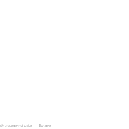
би з єкзотичної шкіри
Бананки