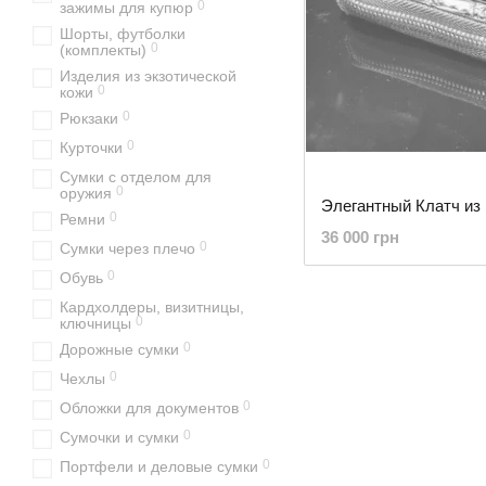
0
зажимы для купюр
Шорты, футболки
0
(комплекты)
Изделия из экзотической
0
кожи
0
Рюкзаки
0
Курточки
Сумки с отделом для
0
оружия
0
Ремни
36 000 грн
0
Сумки через плечо
0
Обувь
Кардхолдеры, визитницы,
0
ключницы
0
Дорожные сумки
0
Чехлы
0
Обложки для документов
0
Сумочки и сумки
0
Портфели и деловые сумки