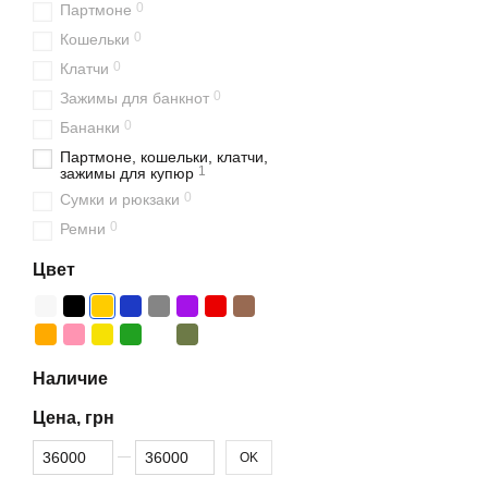
0
Партмоне
0
Кошельки
0
Клатчи
0
Зажимы для банкнот
0
Бананки
Партмоне, кошельки, клатчи,
1
зажимы для купюр
0
Сумки и рюкзаки
0
Ремни
Цвет
Наличие
Цена, грн
От Цена, грн
До Цена, грн
OK