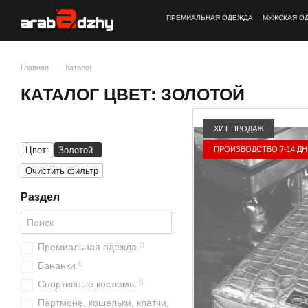
Перейти к основному контенту
ПРЕМИАЛЬНАЯ ОДЕЖДА
МУЖСКАЯ О
Главная
Каталог
КАТАЛОГ ЦВЕТ: ЗОЛОТОЙ
ХИТ ПРОДАЖ
ПРОИЗВОДСТВО 7-14 Д
Цвет:
Золотой
Очистить фильтр
Раздел
0
Премиальная одежда
0
Бананки
0
Спортивные костюмы
Партмоне, кошельки, клатчи,