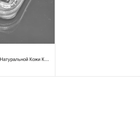
Элегантный Клатч из Натуральной Кожи Крокодила: Воплощение Роскоши