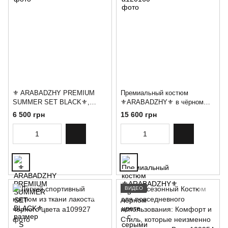
⚜️ ARABADZHY PREMIUM
Премиальный костюм
SUMMER SET BLACK⚜️,
⚜️ARABADZHY⚜️ в чёрном
размер S
цвете с серыми лампасами,
6 500 грн
15 600 грн
размер M
ВИДЕО