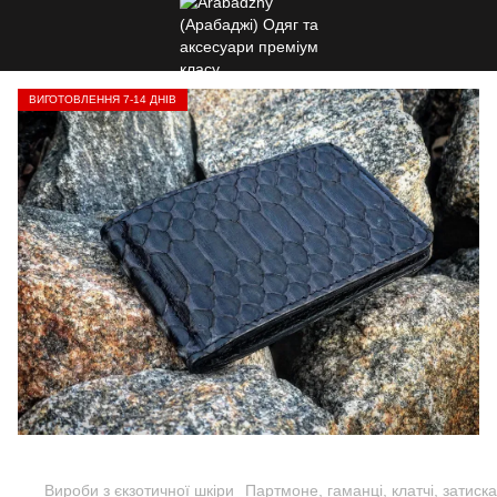
ВИГОТОВЛЕННЯ 7-14 ДНІВ
Вироби з єкзотичної шкіри
Партмоне, гаманці, клатчі, затиск