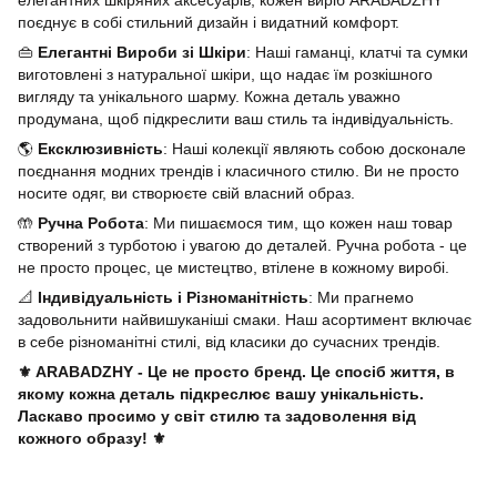
елегантних шкіряних аксесуарів, кожен виріб ARABADZHY
поєднує в собі стильний дизайн і видатний комфорт.
👜
Елегантні Вироби зі Шкіри
: Наші гаманці, клатчі та сумки
виготовлені з натуральної шкіри, що надає їм розкішного
вигляду та унікального шарму. Кожна деталь уважно
продумана, щоб підкреслити ваш стиль та індивідуальність.
🌎
Ексклюзивність
: Наші колекції являють собою досконале
поєднання модних трендів і класичного стилю. Ви не просто
носите одяг, ви створюєте свій власний образ.
🤲
Ручна Робота
: Ми пишаємося тим, що кожен наш товар
створений з турботою і увагою до деталей. Ручна робота - це
не просто процес, це мистецтво, втілене в кожному виробі.
📐
Індивідуальність і Різноманітність
: Ми прагнемо
задовольнити найвишуканіші смаки. Наш асортимент включає
в себе різноманітні стилі, від класики до сучасних трендів.
⚜️ ARABADZHY - Це не просто бренд. Це спосіб життя, в
якому кожна деталь підкреслює вашу унікальність.
Ласкаво просимо у світ стилю та задоволення від
кожного образу! ⚜️