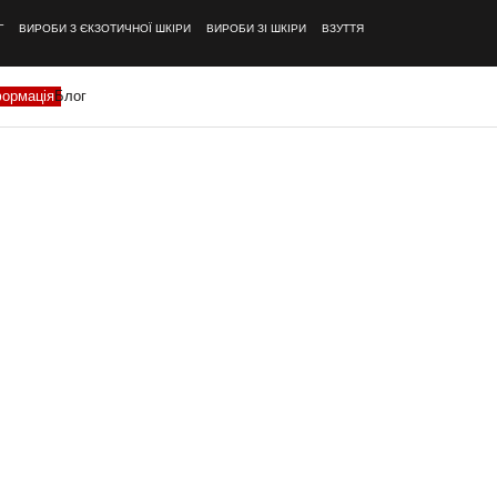
Г
ВИРОБИ З ЄКЗОТИЧНОЇ ШКІРИ
ВИРОБИ ЗІ ШКІРИ
ВЗУТТЯ
формація
Блог