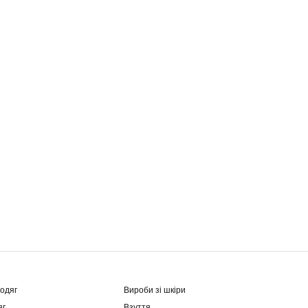
одяг
Вироби зі шкіри
яг
Взуття