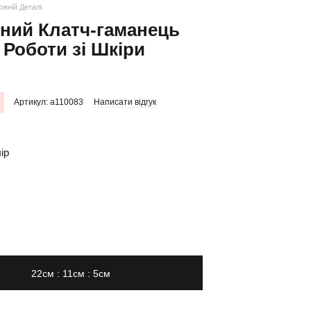
ожній Деталі
ний Клатч-гаманець
 Роботи зі Шкіри
Артикул: a110083
Написати відгук
ір
22см : 11см : 5см