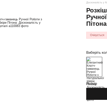
Досконалість у К
Розкіш
Ручної
Пітона
Очікується
Виберіть кол
Розмір