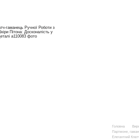
Головна
Виро
Партмоне, гаманц
Елегантний Клатч