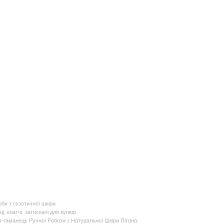
би з єкзотичної шкіри
і, клатчі, затискачі для купюр
-гаманець Ручної Роботи з Натуральної Шкіри Пітона: