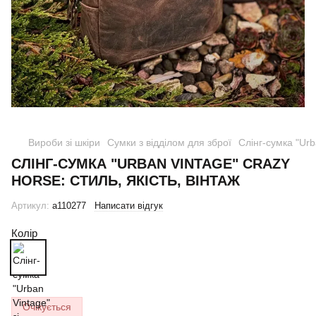
Вироби зі шкіри
Сумки з відділом для зброї
Слінг-сумка "Urb
СЛІНГ-СУМКА "URBAN VINTAGE" CRAZY
HORSE: СТИЛЬ, ЯКІСТЬ, ВІНТАЖ
Артикул:
a110277
Написати відгук
Колір
Очікується