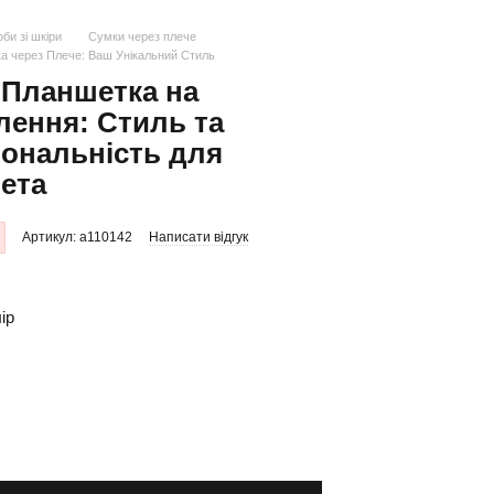
би зі шкіри
Сумки через плече
 через Плече: Ваш Унікальний Стиль
-Планшетка на
ення: Стиль та
ональність для
ета
Артикул: a110142
Написати відгук
ір