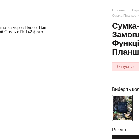
Головна
Виро
Сумка-Планшетка
Сумка
Замовл
Функці
Планш
Очікується
Виберіть кол
Розмір