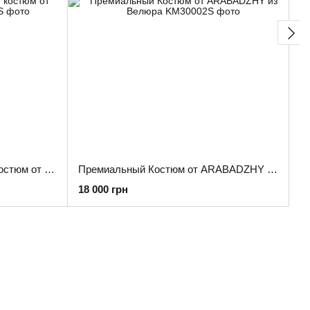
Премиальный Вельветовый костюм от ARABADZHY
Премиальный Костюм от ARABADZHY из Велюра
18 000 грн
21