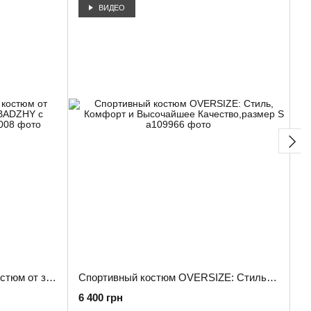
ВИДЕО
Эксклюзивный спортивный костюм от знаменитого бренда ARABADZHY с капюшоном ,размер S
Спортивный костюм OVERSIZE: Стиль, Комфорт и Высочайшее Качество,размер S
6 400 грн
6 