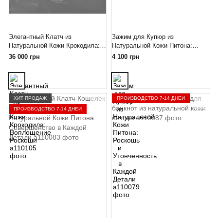
Элегантный Клатч из
Зажим для Купюр из
Натуральной Кожи Крокодила:
Натуральной Кожи Питона:
Воплощение Роскоши
Роскошь и Утонченность в
36 000 грн
4 100 грн
Каждой Детали
ХИТ ПРОДАЖ
ПРОИЗВОДСТВО 7-14 ДНЕЙ
ПРОИЗВОДСТВО 7-14 ДНЕЙ