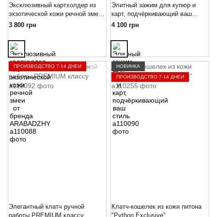
Эксклюзивный картхолдер из
Элитный зажим для купюр и
экзотической кожи речной змеи
карт, подчёркивающий ваш
от бренда ARABADZHY
стиль
3 800 грн
4 100 грн
ПРОИЗВОДСТВО 7-14 ДНЕЙ
НОВИНКА
ПРОИЗВОДСТВО 7-14 ДНЕЙ
Элегантный клатч ручной
Клатч-кошелек из кожи питона
работы PREMIUM классу
"Python Exclusive"