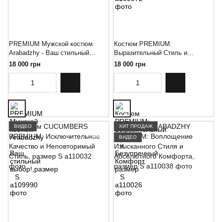
PREMIUM Мужской костюм
Костюм PREMIUM:
Arabadzhy - Ваш стильный
Выразительный Стиль и
выбор!,размер S
Безупречный Комфорт, размер
18 000 грн
18 000 грн
S
ВИДЕО
ХИТ ПРОДАЖ
ВИДЕО