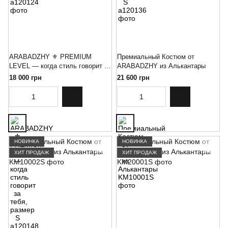
ARABADZHY ⚜️ PREMIUM
Премиальный Костюм от
LEVEL — когда стиль говорит за
ARABADZHY из Алькантары
тебя, размер S
18 000 грн
21 600 грн
НОВИНКА
НОВИНКА
ХИТ ПРОДАЖ
ХИТ ПРОДАЖ