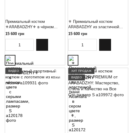
Премиальный костюм
⚜️ Премиальный костюм
⚜️ARABADZHY⚜️ в чёрном
ARABADZHY из эластичной
цвете с серыми лампасами,
ткани Alcantara в сером цвете
15 600 грн
15 600 грн
размер M
⚜️, размер XL
ВИДЕО
ХИТ ПРОДАЖ
ВИДЕО