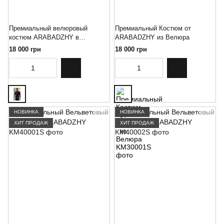
Премиальный велюровый
Премиальный Костюм от
костюм ARABADZHY в
ARABADZHY из Велюра
баклажановом цвете 🔥, размер
18 000 грн
18 000 грн
S
НОВИНКА
НОВИНКА
ХИТ ПРОДАЖ
ХИТ ПРОДАЖ