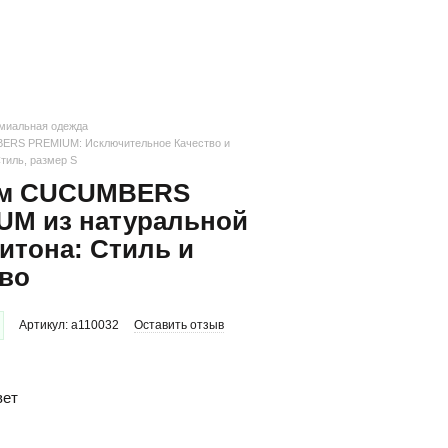
миальная одежда
RS PREMIUM: Исключительное Качество и
тиль, размер S
м CUCUMBERS
UM из натуральной
итона: Стиль и
тво
Артикул: a110032
Оставить отзыв
вет