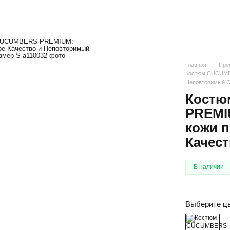
Главная
Пре
Костюм CUCUMBE
Неповторимый С
Костю
PREMI
кожи п
Качес
В наличии
Выберите ц