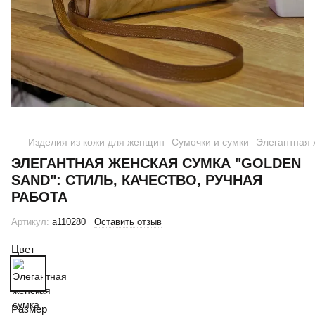
Изделия из кожи для женщин
Сумочки и сумки
Элегантная 
ЭЛЕГАНТНАЯ ЖЕНСКАЯ СУМКА "GOLDEN
SAND": СТИЛЬ, КАЧЕСТВО, РУЧНАЯ
РАБОТА
Артикул:
a110280
Оставить отзыв
Цвет
Размер