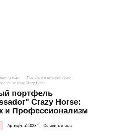
лия из кожи
Портфели и деловые сумки
sador" из кожи Crazy Horse
ый портфель
sador" Crazy Horse:
ж и Профессионализм
Артикул: a110234
Оставить отзыв