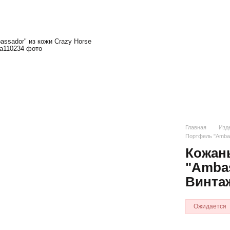
Главная
Изде
Портфель "Ambas
Кожан
"Ambas
Винта
Ожидается