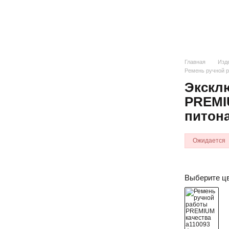
Главная
Изде
Ремень ручной 
Экскл
PREMIU
питон
Ожидается
Выберите ц