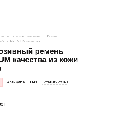
лия из экзотической кожи
Ремни
работы PREMIUM качества
юзивный ремень
M качества из кожи
а
Артикул: a110093
Оставить отзыв
вет