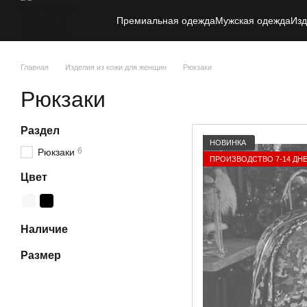
Перейти к основному контенту
Премиальная одежда
Мужская одежда
Изд
Главная
Изделия из кожи для женщин
Рюкзаки
Рюкзаки
Раздел
НОВИНКА
6
Рюкзаки
ПРОИЗВОДСТВО 7-14 ДН
Цвет
Наличие
Размер