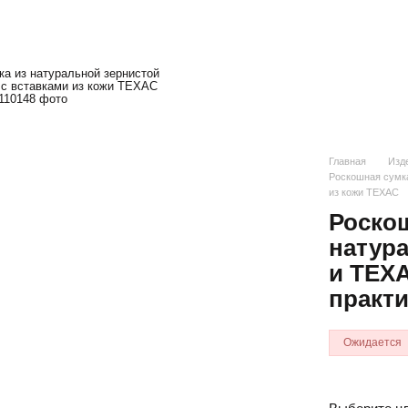
Главная
Изде
Роскошная сумка
из кожи ТЕХАС
Роскош
натур
и ТЕХА
практ
Ожидается