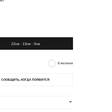
вет
22см : 13см : 3см
В желания
СООБЩИТЬ, КОГДА ПОЯВИТСЯ