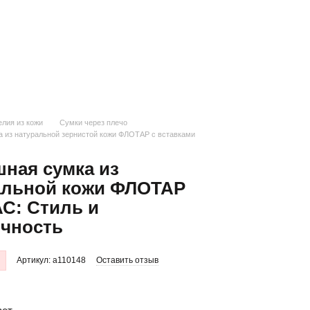
лия из кожи
Сумки через плечо
 из натуральной зернистой кожи ФЛОТАР с вставками
ная сумка из
альной кожи ФЛОТАР
С: Стиль и
ичность
Артикул: a110148
Оставить отзыв