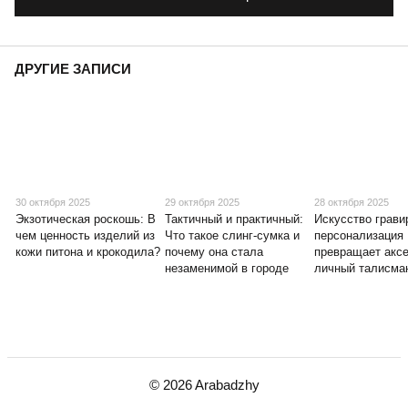
ДРУГИЕ ЗАПИСИ
30 октября 2025
29 октября 2025
28 октября 2025
Экзотическая роскошь: В
Тактичный и практичный:
Искусство грави
чем ценность изделий из
Что такое слинг-сумка и
персонализация
кожи питона и крокодила?
почему она стала
превращает аксе
незаменимой в городе
личный талисма
© 2026 Arabadzhy