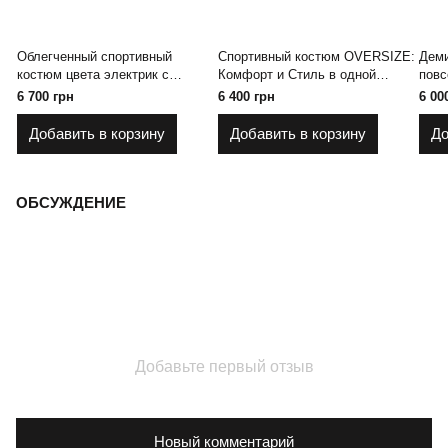
Облегченный спортивный
Спортивный костюм OVERSIZE:
Дем
костюм цвета электрик с
Комфорт и Стиль в одной
повс
лампасом
оболочке
Комф
6 700 грн
6 400 грн
6 00
неиз
Добавить в корзину
Добавить в корзину
До
ОБСУЖДЕНИЕ
Добавьте первый отзыв
Новый комментарий