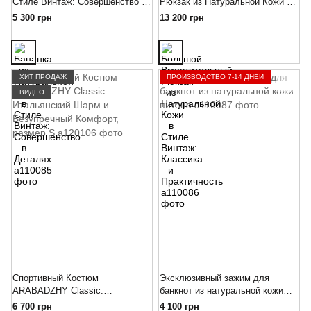
Стиле Винтаж: Совершенство в
Рюкзак из Натуральной Кожи в
Деталях
Стиле Винтаж: Классика и
5 300 грн
13 200 грн
Практичность
ХИТ ПРОДАЖ
ПРОИЗВОДСТВО 7-14 ДНЕЙ
ВИДЕО
Спортивный Костюм
Эксклюзивный зажим для
ARABADZHY Classic:
банкнот из натуральной кожи
Итальянский Шарм и
питона
6 700 грн
4 100 грн