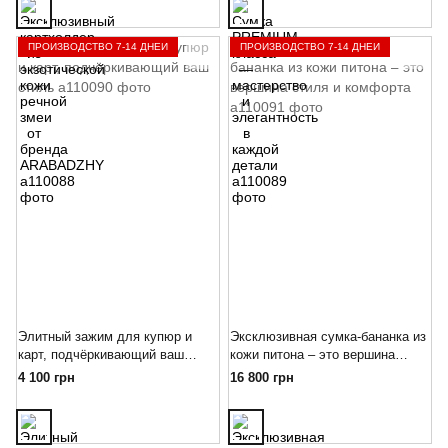
ПРОИЗВОДСТВО 7-14 ДНЕЙ
ПРОИЗВОДСТВО 7-14 ДНЕЙ
Элитный зажим для купюр и
Эксклюзивная сумка-бананка из
карт, подчёркивающий ваш
кожи питона – это вершина
стиль
стиля и комфорта
4 100 грн
16 800 грн