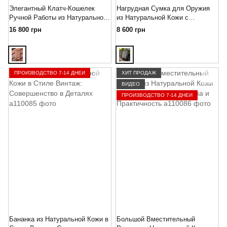
Элегантный Клатч-Кошелек
Нагрудная Сумка для Оружия
Ручной Работы из Натуральной
из Натуральной Кожи с
Кожи Питона: Совершенство в
Тиснением под Плетение: Стиль
16 800 грн
8 600 грн
Каждой Детали
и Безопасность
ПРОИЗВОДСТВО 7-14 ДНЕЙ
ХИТ ПРОДАЖ
ВИДЕО
ПРОИЗВОДСТВО 7-14 ДНЕЙ
Бананка из Натуральной Кожи в
Большой Вместительный