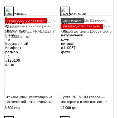
Безупречный Комфорт, размер
S
ПРОИЗВОДСТВО 7-14 ДНЕЙ
ХИТ ПРОДАЖ
ПРОИЗВОДСТВО 7-14 ДНЕЙ
Эксклюзивный картхолдер из
Сумка PREMIUM класса —
экзотической кожи речной змеи
мастерство и элегантность в
от бренда ARABADZHY
каждой детали
3 800 грн
42 000 грн