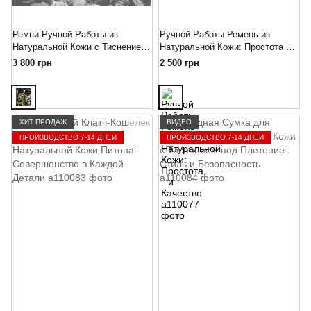
Ремни Ручной Работы из
Ручной Работы Ремень из
Натуральной Кожи с Тиснением
Натуральной Кожи: Простота и
под Страуса и Крокодила:
Качество
3 800 грн
2 500 грн
Элегантность и Уникальность
ХИТ ПРОДАЖ
ВИДЕО
ПРОИЗВОДСТВО 7-14 ДНЕЙ
ПРОИЗВОДСТВО 7-14 ДНЕЙ